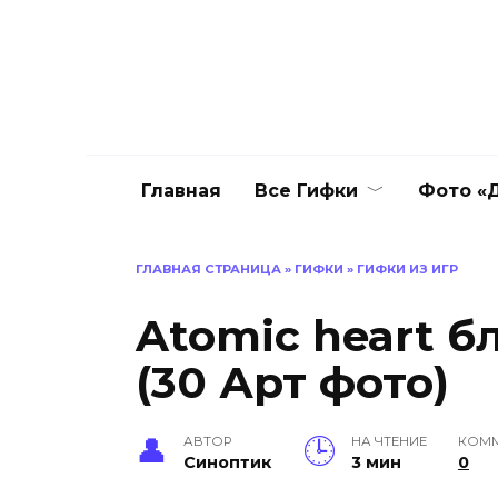
Перейти
к
содержанию
Главная
Все Гифки
Фото «Д
ГЛАВНАЯ СТРАНИЦА
»
ГИФКИ
»
ГИФКИ ИЗ ИГР
Atomic heart б
(30 Арт фото)
АВТОР
НА ЧТЕНИЕ
КОММ
Синоптик
3 мин
0