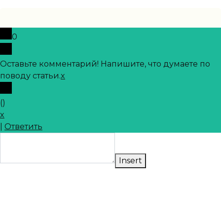
0
Оставьте комментарий! Напишите, что думаете по
поводу статьи.
x
(
)
x
|
Ответить
Insert