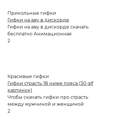
Прикольные гифки
Гифки на аву в дискорде
Гифки на аву в дискорде скачать
бесплатно Анимационная
2
Красивые гифки
Гифки страсть 18 ниже пояса (30 gif
картинок)
Чтобы скачать гифки про страсть
между мужчиной и женщиной
2