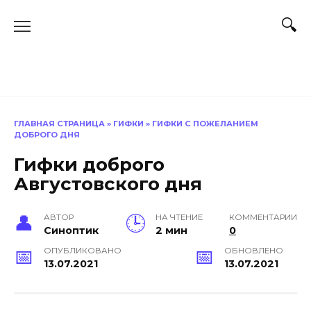
Перейти
к
содержанию
ГЛАВНАЯ СТРАНИЦА
»
ГИФКИ
»
ГИФКИ С ПОЖЕЛАНИЕМ
ДОБРОГО ДНЯ
Гифки доброго
Августовского дня
АВТОР
НА ЧТЕНИЕ
КОММЕНТАРИИ
Синоптик
2 мин
0
ОПУБЛИКОВАНО
ОБНОВЛЕНО
13.07.2021
13.07.2021