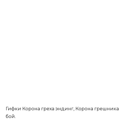
Гифки Корона греха эндинг, Корона грешника
бой.