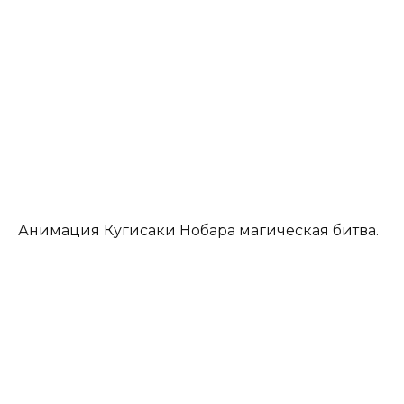
Анимация Кугисаки Нобара магическая битва.