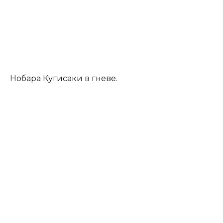
Нобара Кугисаки в гневе.