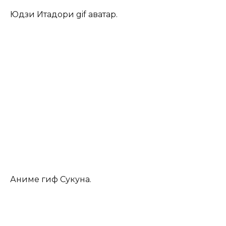
Юдзи Итадори gif аватар.
Аниме гиф Сукуна.