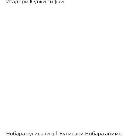
Итадори Юджи гифки.
Нобара кугисаки gif, Кугисаки Нобара аниме.