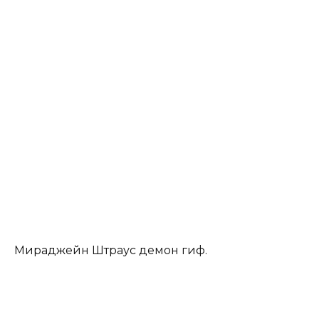
Мираджейн Штраус демон гиф.