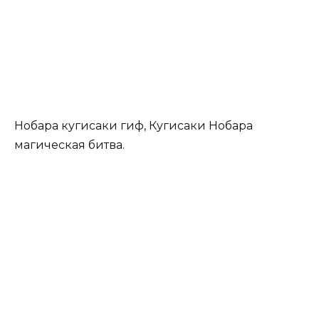
Нобара кугисаки гиф, Кугисаки Нобара
магическая битва.