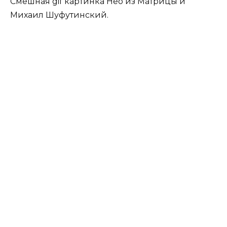
Смешная gif картинка Нео из Матрицы и
Михаил Шуфутинский.