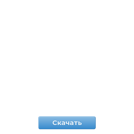
Скачать