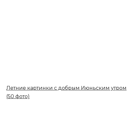
Летние картинки с добрым Июньским утром
(50 фото)