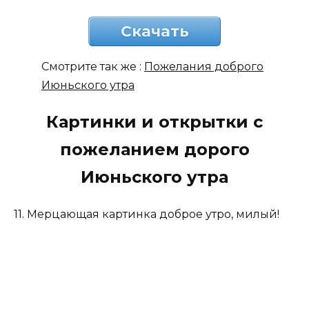
Скачать
Смотрите так же :
Пожелания доброго
Июньского утра
Картинки и открытки с
пожеланием дорого
Июньского утра
11. Мерцающая картинка доброе утро, милый!