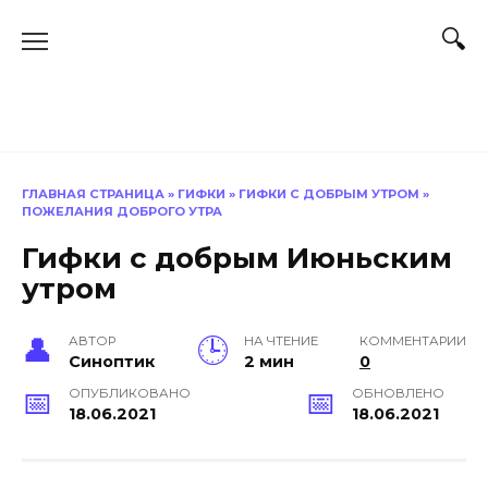
Перейти
к
содержанию
ГЛАВНАЯ СТРАНИЦА
»
ГИФКИ
»
ГИФКИ С ДОБРЫМ УТРОМ
»
ПОЖЕЛАНИЯ ДОБРОГО УТРА
Гифки с добрым Июньским
утром
АВТОР
НА ЧТЕНИЕ
КОММЕНТАРИИ
Синоптик
2 мин
0
ОПУБЛИКОВАНО
ОБНОВЛЕНО
18.06.2021
18.06.2021