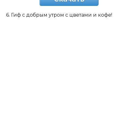
6. Гиф с добрым утром с цветами и кофе!