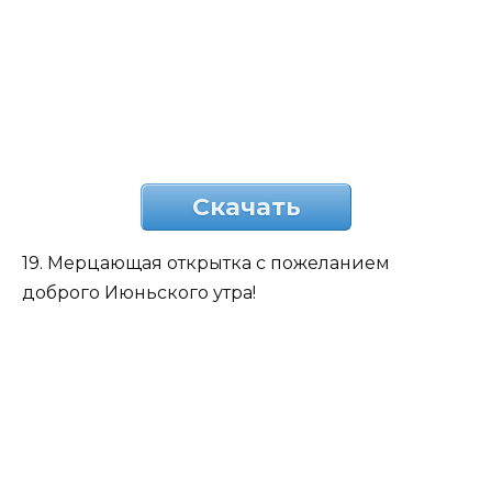
Скачать
19. Мерцающая открытка с пожеланием
доброго Июньского утра!