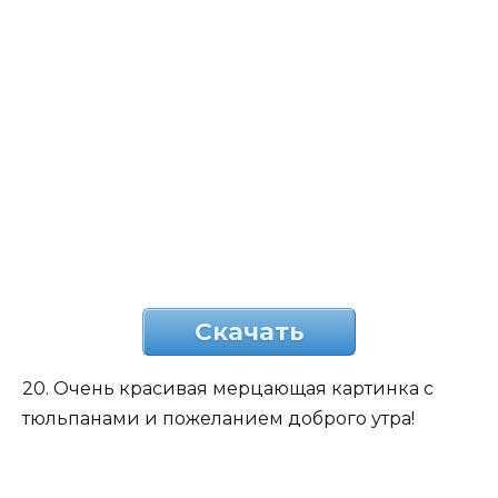
Скачать
20. Очень красивая мерцающая картинка с
тюльпанами и пожеланием доброго утра!