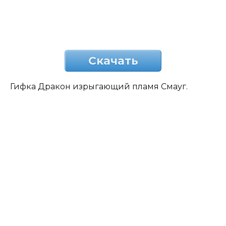
Скачать
Гифка Дракон изрыгающий пламя Смауг.