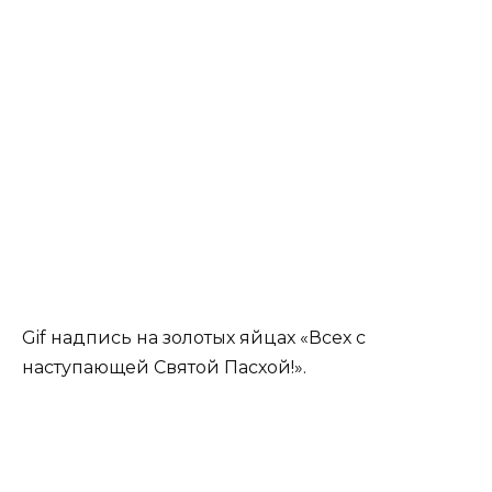
Gif надпись на золотых яйцах «Всех с
наступающей Святой Пасхой!».