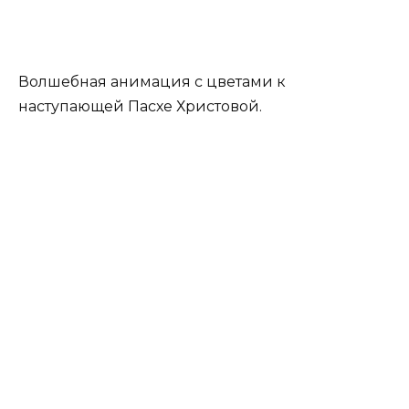
Волшебная анимация с цветами к
наступающей Пасхе Христовой.