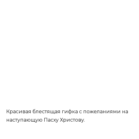
Красивая блестящая гифка с пожеланиями на
наступающую Пасху Христову.