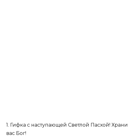
1. Гифка с наступающей Светлой Пасхой! Храни
вас Бог!