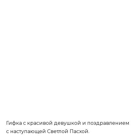
Гифка с красивой девушкой и поздравлением
с наступающей Светлой Пасхой.