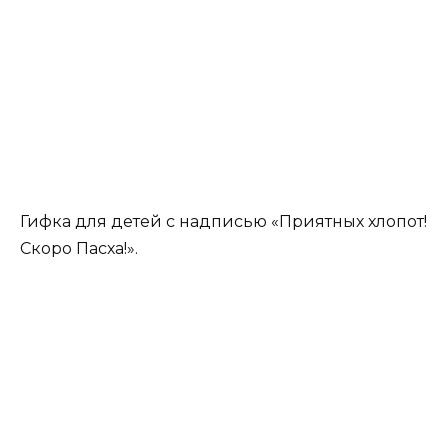
Гифка для детей с надписью «Приятных хлопот!
Скоро Пасха!».