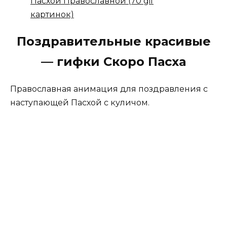
Пасхой Православной (70 gif
картинок)
Поздравительные красивые
— гифки Скоро Пасха
Православная анимация для поздравления с
наступающей Пасхой с куличом.