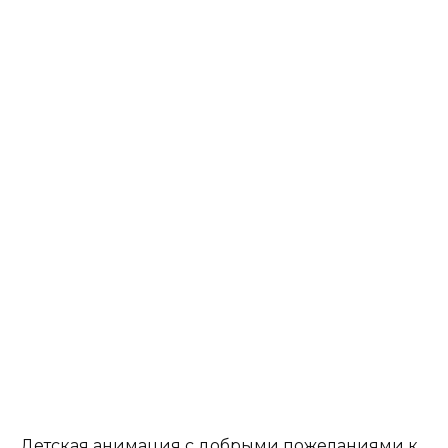
Детская анимация с добрыми пожеланиями к