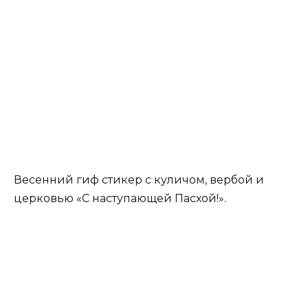
Весенний гиф стикер с куличом, вербой и
церковью «С наступающей Пасхой!».