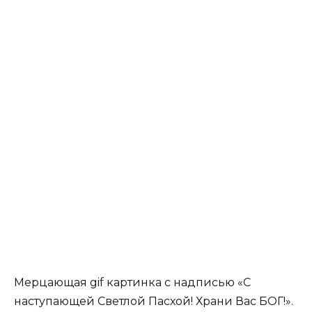
Мерцающая gif картинка с надписью «С
наступающей Светлой Пасхой! Храни Вас БОГ!».