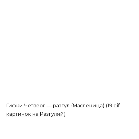
Гифки Четверг — разгул (Масленица) (19 gif
картинок на Разгуляй)