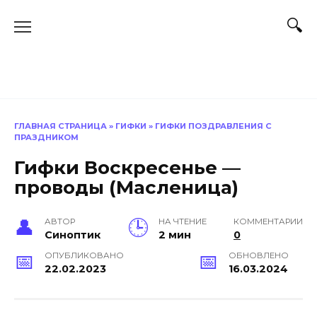
Перейти
к
содержанию
ГЛАВНАЯ СТРАНИЦА
»
ГИФКИ
»
ГИФКИ ПОЗДРАВЛЕНИЯ С
ПРАЗДНИКОМ
Гифки Воскресенье —
проводы (Масленица)
АВТОР
НА ЧТЕНИЕ
КОММЕНТАРИИ
Синоптик
2 мин
0
ОПУБЛИКОВАНО
ОБНОВЛЕНО
22.02.2023
16.03.2024