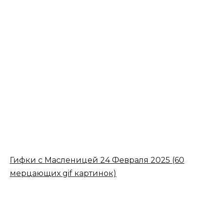
Гифки с Масленицей 24 Февраля 2025 (60
мерцающих gif картинок)