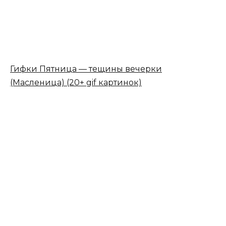
Гифки Пятница — тещины вечерки
(Масленица) (20+ gif картинок)