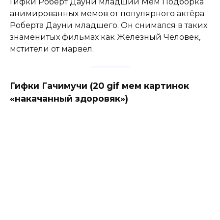
Гифки Роберт Дауни младший Мем Подборка
анимированных мемов от популярного актёра
Роберта Дауни младшего. Он снимался в таких
знаменитых фильмах как Железный Человек,
мстители от марвел.
Гифки Гачимучи (20 gif мем картинок
«накачанный здоровяк»)