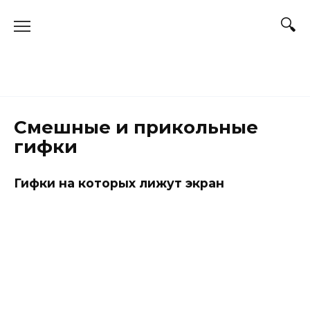
Перейти
к
содержанию
Смешные и прикольные
гифки
Гифки на которых лижут экран