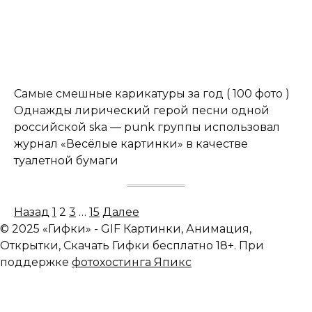
Самые смешные карикатуры за год ( 100 фото )
Однажды лирический герой песни одной
российской ska — punk группы использовал
журнал «Весёлые картинки» в качестве
туалетной бумаги
Пагинация
Назад
1
2
3
…
15
Далее
записей
© 2025 «Гифки» - GIF Картинки, Анимация,
Открытки, Скачать Гифки бесплатно 18+. При
поддержке
фотохостинга Япикс