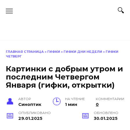
Перейти
к
содержанию
ГЛАВНАЯ СТРАНИЦА
»
ГИФКИ
»
ГИФКИ ДНИ НЕДЕЛИ
»
ГИФКИ
ЧЕТВЕРГ
Картинки с добрым утром и
последним Четвергом
Января (гифки, открытки)
АВТОР
НА ЧТЕНИЕ
КОММЕНТАРИИ
Синоптик
1 мин
0
ОПУБЛИКОВАНО
ОБНОВЛЕНО
29.01.2025
30.01.2025