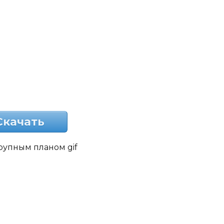
Скачать
рупным планом gif