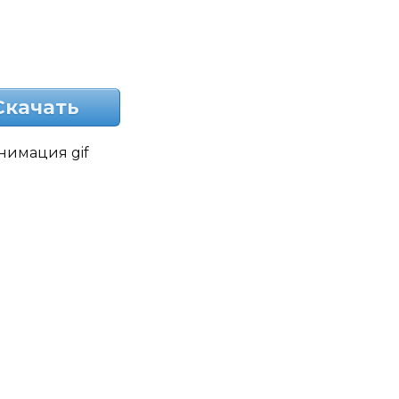
Скачать
анимация gif