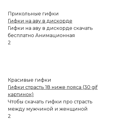
Прикольные гифки
Гифки на аву в дискорде
Гифки на аву в дискорде скачать
бесплатно Анимационная
2
Красивые гифки
Гифки страсть 18 ниже пояса (30 gif
картинок)
Чтобы скачать гифки про страсть
между мужчиной и женщиной
2