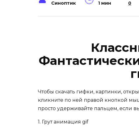
Синоптик
1 мин
0
Классн
Фантастическ
г
Чтобы скачать гифки, картинки, откр
кликните по ней правой кнопкой мыш
просто удерживайте пальцем, если в
1. Грут анимация gif