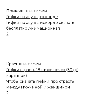
Прикольные гифки
Гифки на аву в дискорде
Гифки на аву в дискорде скачать
бесплатно Анимационная
2
Красивые гифки
Гифки страсть 18 ниже пояса (30 gif
картинок)
Чтобы скачать гифки про страсть
между мужчиной и женщиной
2