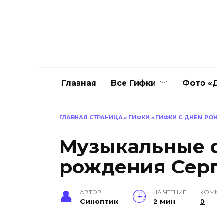
Перейти
к
содержанию
Главная
Все Гифки
Фото «Д
ГЛАВНАЯ СТРАНИЦА
»
ГИФКИ
»
ГИФКИ С ДНЕМ РО
Музыкальные о
рождения Сер
АВТОР
НА ЧТЕНИЕ
КОМ
Синоптик
2 мин
0