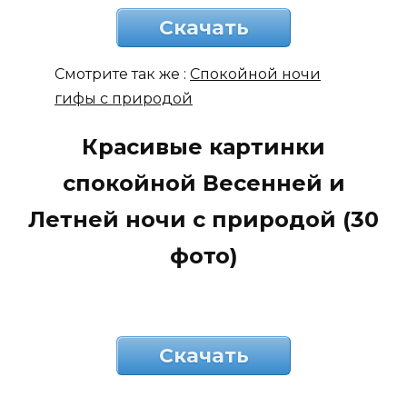
Скачать
Смотрите так же :
Спокойной ночи
гифы с природой
Красивые картинки
спокойной Весенней и
Летней ночи с природой (30
фото)
Скачать