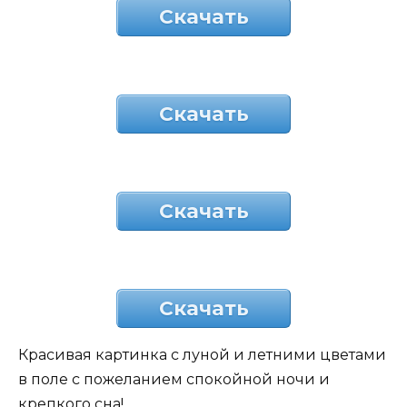
Скачать
Скачать
Скачать
Скачать
Красивая картинка с луной и летними цветами
в поле с пожеланием спокойной ночи и
крепкого сна!