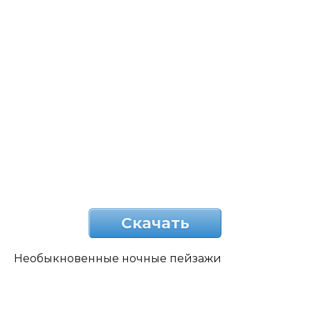
Скачать
Необыкновенные ночные пейзажи