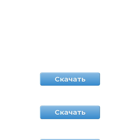
Скачать
Скачать