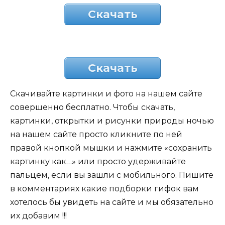
Скачать
Скачать
Скачивайте картинки и фото на нашем сайте
совершенно бесплатно. Чтобы скачать,
картинки, открытки и рисунки природы ночью
на нашем сайте просто кликните по ней
правой кнопкой мышки и нажмите «сохранить
картинку как…» или просто удерживайте
пальцем, если вы зашли с мобильного. Пишите
в комментариях какие подборки гифок вам
хотелось бы увидеть на сайте и мы обязательно
их добавим !!!