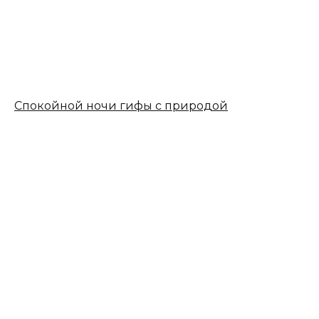
Спокойной ночи гифы с природой