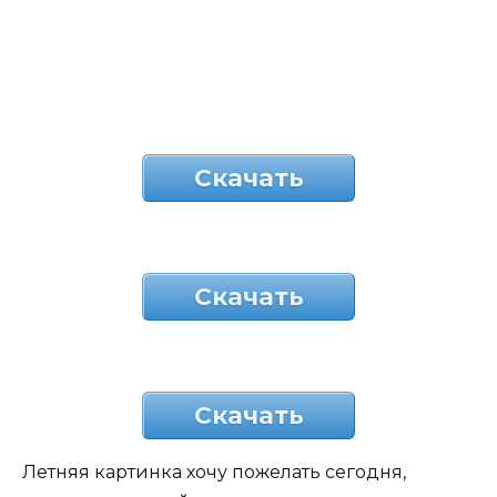
Скачать
Скачать
Скачать
Летняя картинка хочу пожелать сегодня,