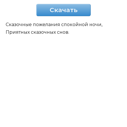
Скачать
Сказочные пожелания спокойной ночи,
Приятных сказочных снов.