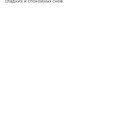
сладких и спокойных снов.