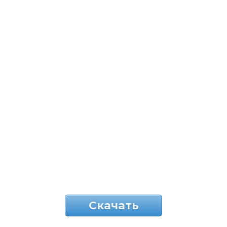
Скачать