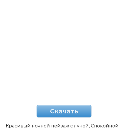
Скачать
Красивый ночной пейзаж с луной, Спокойной