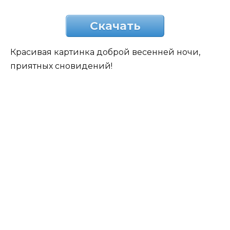
Скачать
Красивая картинка доброй весенней ночи,
приятных сновидений!