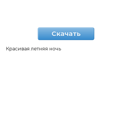
Скачать
Красивая летняя ночь