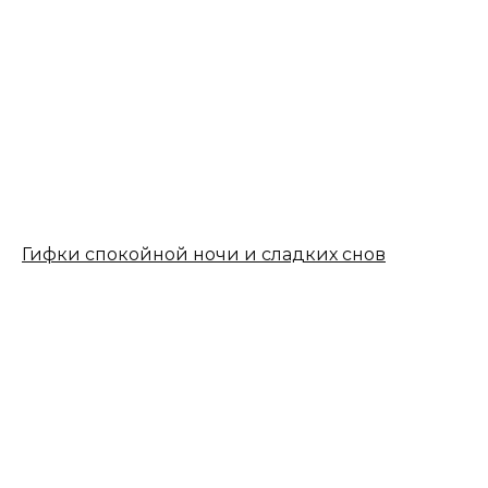
Гифки спокойной ночи и сладких снов