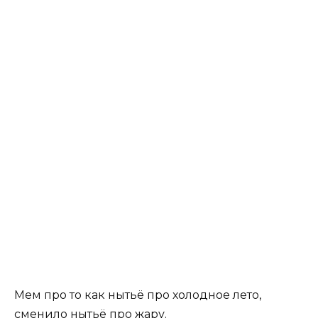
Мем про то как нытьё про холодное лето,
сменило нытьё про жару.